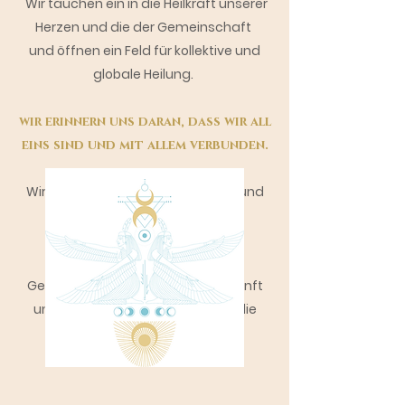
Wir tauchen ein in die Heilkraft unserer
Herzen und die der Gemeinschaft
und öffnen ein Feld für
kollektive und
globale Heilung.
wir erinnern uns daran, dass wir all
eins sind und mit allem verbunden.
Wir feiern das Jahresende, ehren und
s
egnen die Fülle und
Geschenke
von Mutter Erde!
Gemeinsam blicken wir in die Zukunft
und bringen unsere Visionen für die
Neue Erde ins Feld!