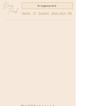
Nina
Erstgespräch
Pach
Home
1:1
SoulArt
Über mich
EN