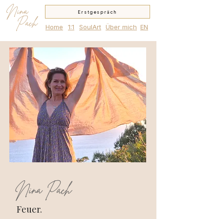
Nina
Erstgespräch
Pach
Home
1:1
SoulArt
Über mich
EN
Nina Pach
Feuer.