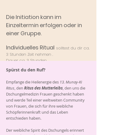
Die Initiation kann im
Einzeltermin erfolgen oder in
einer Gruppe.
Individuelles Ritual
solltest du dir ca.
3 Stunden Zeit nehmen .
Dauer ca. 3 Stunden
Dein3 Wertschätzungsbeitrag: zwischen
Spürst du den Ruf?
160 - 190 €.
Empfange die Heilenergie des
13. Munay-Ki
Gruppe
Ritus
, den
Ritus des Mutterleibs
, den uns die
Möchtest du diese kraftvolle Initiation mit
Dschungelmedizin Frauen geschenkt haben
deinen Freundinnen oder Angehörigen
und werde Teil einer weltweiten Community
empfangen, dann kalkuliere ich 180 € und
von Frauen, die sich für ihre weibliche
für jede weiterer Frau die teilnimmt 30 €.
Schöpferinnenkraft und das Leben
Die Länge der Zeremonie ist davon
entschieden haben.
abhängig,
wie viele Frauen den Ritus
empfangen.
Der weibliche Spirit des Dschungels erinnert