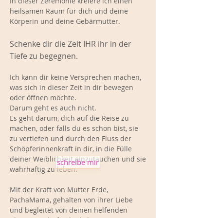
In dieser Zeremonie kreiere ich einen
heilsamen Raum für dich und deine
Körperin und deine Gebärmutter.
Schenke dir die Zeit IHR ihr in der
Tiefe zu begegnen.
Ich kann dir keine Versprechen machen,
was sich in dieser Zeit in dir bewegen
oder öffnen möchte.
Darum geht es auch nicht.
Es geht darum, dich auf die Reise zu
machen, oder falls du es schon bist, sie
zu vertiefen und durch den Fluss der
Schöpferinnenkraft in dir, in die Fülle
deiner Weiblichkeit einzutauchen und sie
schreibe mir
wahrhaftig zu leben.
Mit der Kraft von Mutter Erde,
PachaMama, gehalten von ihrer Liebe
und begleitet von deinen helfenden