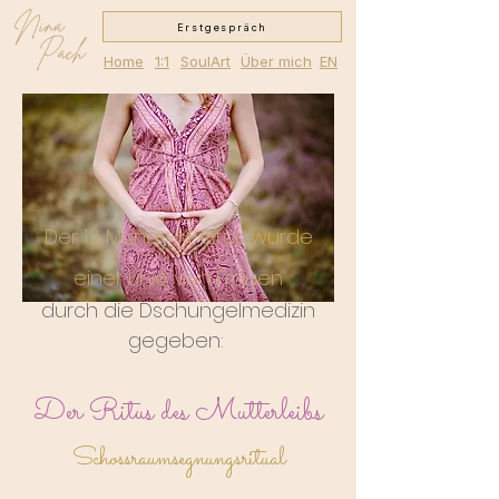
Nina
Erstgespräch
Pach
Home
1:1
SoulArt
Über mich
EN
Der 13. Munay-Ki-Ritus wurde
einer Linie von Frauen
durch die Dschungelmedizin
gegebe
n:
Der Ritus des Mutterleibs
Schossraumsegnungsritual