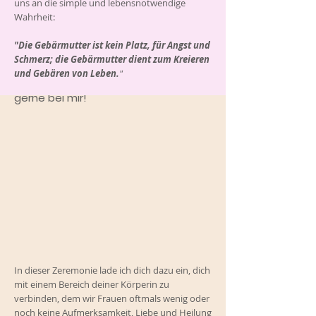
uns an die simple und lebensnot­wendige
Erfahre mehr über den
Wahrheit:
Ritus des Mutterleibs:
"Die Gebärmutter ist kein Platz, für Angst und
www.theriteofthewomb.com
Schmerz; die Gebärmutter dient zum Kreieren
und Gebären von Leben.
"
Falls du Fragen hast, melde dich
gerne bei mir!
In dieser Zeremonie lade ich dich dazu ein, dich
mit einem Bereich deiner Körperin zu
verbinden, dem wir Frauen oftmals wenig oder
noch keine Aufmerksamkeit, Liebe und Heilung