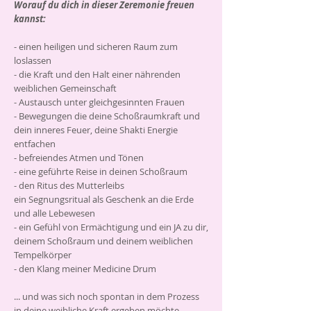
Worauf du dich in dieser Zeremonie freuen
kannst:
- einen heiligen und sicheren Raum zum
loslassen
- die Kraft und den Halt einer nährenden
weiblichen Gemeinschaft
- Austausch unter gleichgesinnten Frauen
- Bewegungen die deine Schoßraumkraft und
dein inneres Feuer, deine Shakti Energie
entfachen
I
n dieser Zeremonie kreiere ich einen
- befreiendes Atmen und Tönen
heilsamen Raum für dich und deine Körperin
- eine geführte Reise in deinen Schoßraum
und deine Gebärmutter.
- den Ritus des Mutterleibs
ein Segnungsritual als Geschenk an die Erde
Schenke dir die Zeit IHR ihr in der Tiefe zu
und alle Lebewesen
begegnen.
- ein Gefühl von Ermächtigung und ein JA zu dir,
deinem Schoßraum und deinem weiblichen
Ich kann dir keine Versprechen machen, was
Tempelkörper
sich in dieser Zeit in dir bewegen oder öffnen
- den Klang meiner Medicine Drum
möchte.
Darum geht es auch nicht.
... und was sich noch spontan in dem Prozess
Es geht darum, dich auf die Reise zu machen,
in deine weibliche Kraft ergeben möchte...