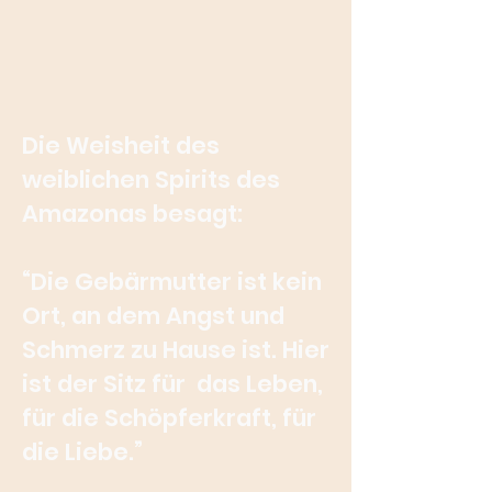
Die
Weisheit des
weiblichen Spirits des
Amazonas besagt:
“Die Gebärmutter ist kein
Ort, an dem Angst und
Schm
erz zu Hause ist.
Hier
ist der Sitz für das Leben,
für die Schöpferkraft, für
die Liebe.”