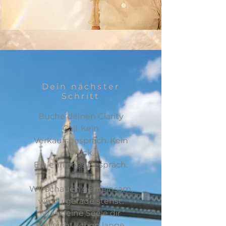
Dein nächster
Schritt
Buche deinen Clarity
Call.
Kein
Verkaufsgespräch.
Kein
Druck.
Ein ehrliches Gespräch.
Wir schauen gemeinsam,
wo du gerade stehst.
Was deine Seele dir
vielleicht schon lange