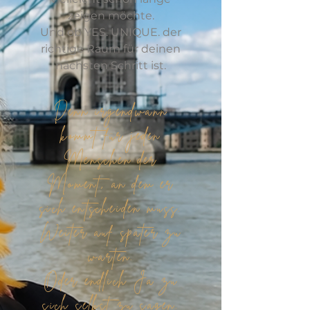
zeigen möchte.
Und ob YES. UNIQUE. der
richtige Raum für deinen
nächsten Schritt ist.
Denn irgendwann
kommt für jeden
Menschen der
Moment, an dem er
sich entscheiden muss.
Weiter auf später zu
warten.
Oder endlich Ja zu
sich selbst zu sagen.