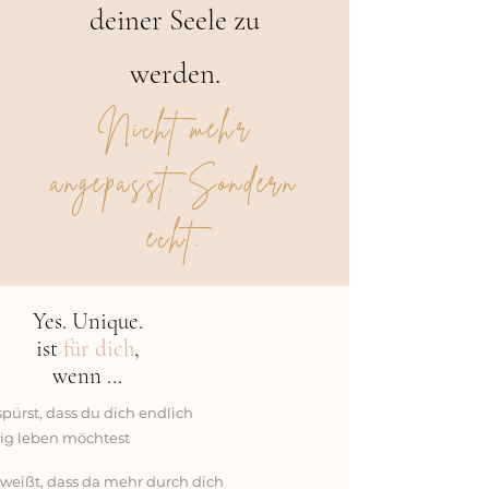
deiner Seele zu
werden.
Nicht mehr
angepasst. Sondern
echt.
Yes. Unique.
ist
für dich
,
wenn ...
 spürst, dass du dich endlich
dig leben möchtest
u weißt, dass da mehr durch dich