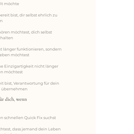
elt möchte
ereit bist, dir selbst ehrlich zu
en
fhören möchtest, dich selbst
halten
cht länger funktionieren, sondern
 leben möchtest
ine Einzigartigkeit nicht länger
en möchtest
reit bist, Verantwortung für dein
u übernehmen​
für dich, wenn
nen schnellen Quick Fix suchst
öchtest, dass jemand dein Leben