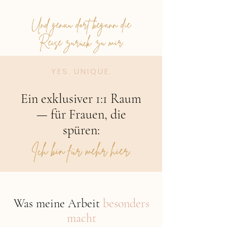
Und genau dort begann die
Reise zurück zu mir.
YES. UNIQUE.
Ein exklusiver 1:1 Raum
— für Frauen, die
spüren:
Ich bin für mehr hier.
Was meine Arbeit
besonders
macht