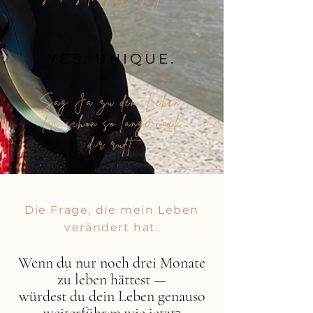
YES. UNIQUE.
Sag Ja zu dem Leben,
das schon so lange nach
dir ruft.
Die Frage, die mein Leben
verändert hat.
Wenn du nur noch drei Monate
zu leben hättest —
würdest du dein Leben genauso