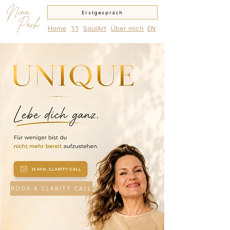
Nina
Erstgespräch
Pach
Home
1:1
SoulArt
Über mich
EN
BOOK A CLARITY CALL