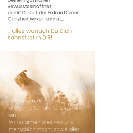
Deinem göttlichen
Bewusstseinöffnet,
damit Du auf der Erde in Deiner
Ganzheit wirken kannst...
... alles wonach Du Dich
sehnst ist in DIR!
Wenn wir unsere Seele
verkörpern, dehnen wir uns aus
und schließen alle Teile von uns
ein.
Wir umarmen alles, was uns
menschlich macht, sowie alles,