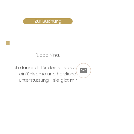
Zur Buchung
"Liebe Nina,
ich danke dir für deine liebevolle,
einfühlsame und herzliche
Unterstützung - sie gibt mir
Hoffnung, Kraft, Liebe und Mut.
Ich bin immer wieder beeindruckt,
wie gut ich mich bei dir
entspannen kann! Es ist wirklich
zauberhaft.
Vielen Dank für all die Jahre die du
mich schon auf meinem Weg
begleitest."