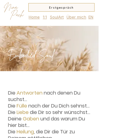
Nina
Erstgespräch
Pach
Home
1:1
SoulArt
Über mich
EN
Embodied Soul
Die
Antworten
nach denen Du
suchst...
Die
Fülle
nach der Du Dich sehnst...
Die
Liebe
die Dir so sehr wünschst...
Deine
Gaben
und das warum Du
hier bist...
Die
Heilung
, die Dir die Tür zu