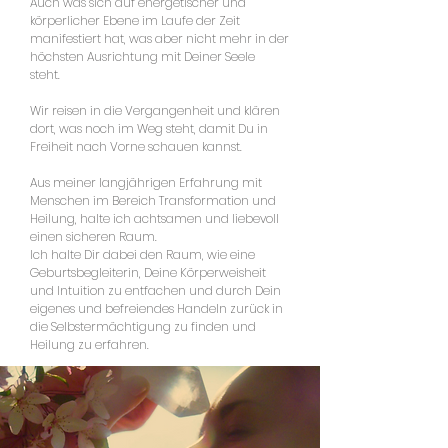
Auch was sich auf energetischer und
körperlicher Ebene im Laufe der Zeit
manifestiert hat, was aber nicht mehr in der
höchsten Ausrichtung mit Deiner Seele
steht.
Wir reisen in die Vergangenheit und klären
dort, was noch im Weg steht, damit Du in
Freiheit nach Vorne schauen kannst.
Aus meiner langjährigen Erfahrung mit
Menschen im Bereich Transformation und
Heilung, halte ich achtsamen und liebevoll
einen sicheren Raum.
Ich halte Dir dabei den Raum, wie eine
Geburtsbegleiterin, Deine Körperweisheit
und Intuition zu entfachen und durch Dein
eigenes und befreiendes Handeln zurück in
die Selbstermächtigung zu finden und
Heilung zu erfahren.