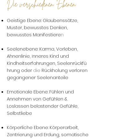
Die verschiedenen Ebenen
Geistige Ebene: Glaubenssätze,
Muster, bewusstes Denken,
bewusstes Manifestiere
n
Seelenebene: Karma, Vorleben,
Ahnenlinie,
I
nneres Kind und
Kindheitserfahrungen,
Seelenrückfü
hrung oder
die
Rückholung verloren
gegangener Seelenanteile
Emotionale Ebene: Fühlen und
Annehmen von Gefühlen &
Loslassen belastender Gefühle,
Selbstliebe
Körperliche Ebene: Körperarbeit,
Zentrierung und Erdung, somatische