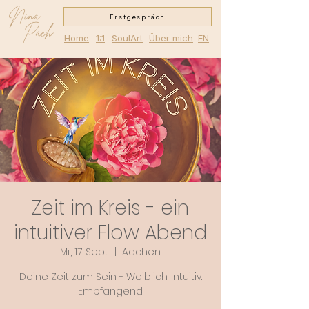
Nina
Erstgespräch
Pach
Home
1:1
SoulArt
Über mich
EN
Zeit im Kreis - ein
intuitiver Flow Abend
Mi., 17. Sept.
  |  
Aachen
Deine Zeit zum Sein - Weiblich. Intuitiv.
Empfangend.