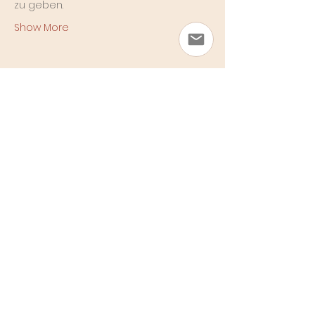
zu geben.
Show More
Share this event
Wildly Awake
by Nina Pach
Imprint
Privacy & Cookies
Cancellation Policy
© 2026 Nina Pach - All Rights Reserved