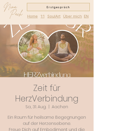
Nina
Erstgespräch
Pach
Home
1:1
SoulArt
Über mich
EN
Zeit für
HerzVerbindung
Sa., 31. Aug.
  |  
Aachen
Ein Raum für heilsame Begegnungen
auf der Herzensebene.
Freue Dich auf Embodiment und die