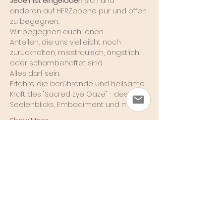
Jede.r ist eingeladen 
sich und 
anderen auf HERZebene pur und offen 
zu begegnen.
Wir begegnen auch jenen 
Anteilen, die uns vielleicht noch 
zurückhalten, misstrauisch, ängstlich 
oder schambehaftet sind.
Alles darf sein.
Erfahre die berührende und heilsame 
Kraft des "Sacred Eye Gaze" - des 
Seelenblicks, Embodiment und mehr...
Show More
Share this event