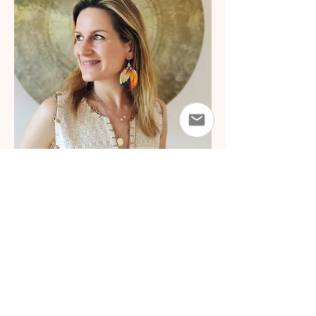
Judith
Meditation
&
E
ner
giearbeit