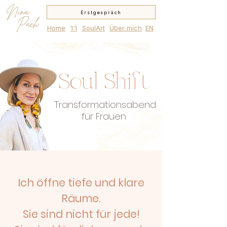
Nina
Erstgespräch
Pach
Home
1:1
SoulArt
Über mich
EN
Soul Shift
Transformationsabend
für Frauen
Ich öffne tiefe und klare
Räume.
Sie sind nicht für jede!